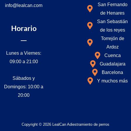
k
a
San Fernando
info@lealcan.com
m
de Henares
San Sebastián
Horario
de los reyes
Torrejón de
Ardoz
Lunes a Viernes:
Cuenca
09:00 a 21:00
Guadalajara
Barcelona
Sábados y
Y muchos más
Domingos: 10:00 a
20:00
Copyright © 2026 LealCan Adiestramiento de perros