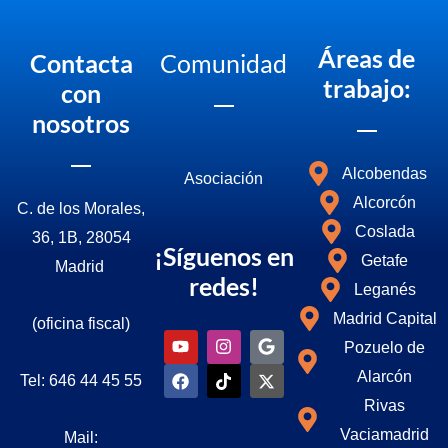
Áreas de
Contacta
Comunidad
trabajo:
con
nosotros
Alcobendas
Asociació
n
Alcorcón
C. de los Morales,
Coslada
36, 1B, 28054
¡Síguenos en
Getafe
Madrid
redes!
Leganés
Madrid Capital
(oficina fiscal)
Y
F
I
T
G
I
Pozuelo de
o
a
n
i
o
c
u
c
s
k
o
o
Alarcón
Tel: 646 44 45 55
t
e
t
t
g
n
u
b
a
o
l
-
Rivas
b
o
g
k
e
x
Vaciamadrid
Mail:
e
o
r