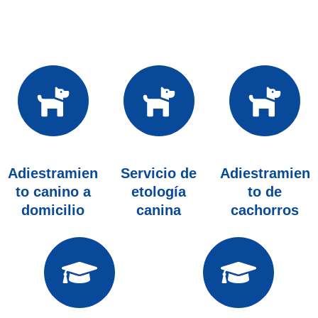
Adiestramien
Servicio de
Adiestramien
to canino a
etología
to de
domicilio
canina
cachorros