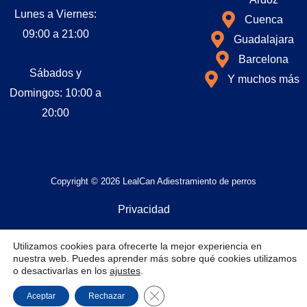
Lunes a Viernes:
Cuenca
09:00 a 21:00
Guadalajara
Barcelona
Sábados y
Y muchos más
Domingos: 10:00 a
20:00
Copyright © 2026 LealCan Adiestramiento de perros
Privacidad
Utilizamos cookies para ofrecerte la mejor experiencia en
Cookies
nuestra web. Puedes aprender más sobre qué cookies utilizamos
o desactivarlas en los
ajustes
.
Aviso legal
Cerrar el banner de cookies RGPD
Aceptar
Rechazar