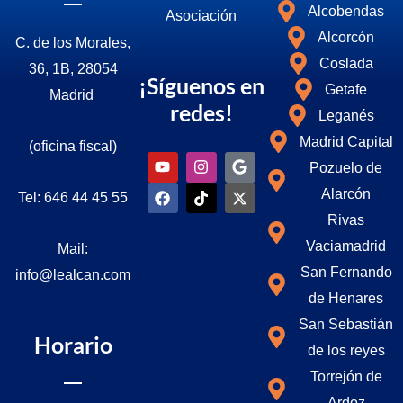
Alcobendas
Asociació
n
Alcorcón
C. de los Morales,
Coslada
36, 1B, 28054
¡Síguenos en
Getafe
Madrid
redes!
Leganés
Madrid Capital
(oficina fiscal)
Y
F
I
T
G
I
Pozuelo de
o
a
n
i
o
c
u
c
s
k
o
o
Alarcón
Tel: 646 44 45 55
t
e
t
t
g
n
u
b
a
o
l
-
Rivas
b
o
g
k
e
x
Vaciamadrid
Mail:
e
o
r
k
a
San Fernando
info@lealcan.com
m
de Henares
San Sebastián
Horario
de los reyes
Torrejón de
Ardoz