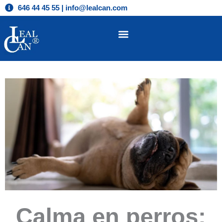
Ir
646 44 45 55 | info@lealcan.com
al
contenido
Calma en perros: