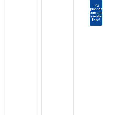
¡Ya
puedes
comprar
nuestro
libro!