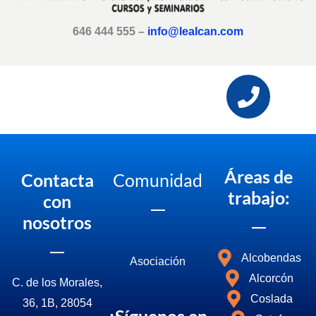
646 444 555 –
info@lealcan.com
Áreas de
Contacta
Comunidad
trabajo:
con
nosotros
Alcobendas
Asociació
n
Alcorcón
C. de los Morales,
Coslada
36, 1B, 28054