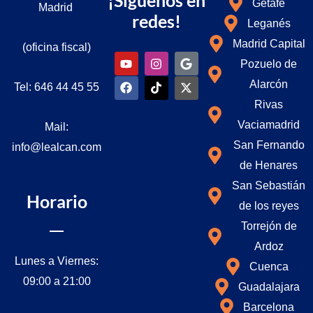
¡Síguenos en
Getafe
Madrid
redes!
Leganés
Madrid Capital
(oficina fiscal)
Y
F
I
T
G
I
Pozuelo de
o
a
n
i
o
c
u
c
s
k
o
o
Alarcón
Tel: 646 44 45 55
t
e
t
t
g
n
u
b
a
o
l
-
Rivas
b
o
g
k
e
x
Vaciamadrid
Mail:
e
o
r
k
a
San Fernando
info@lealcan.com
m
de Henares
San Sebastián
Horario
de los reyes
Torrejón de
Ardoz
Lunes a Viernes:
Cuenca
09:00 a 21:00
Guadalajara
Barcelona