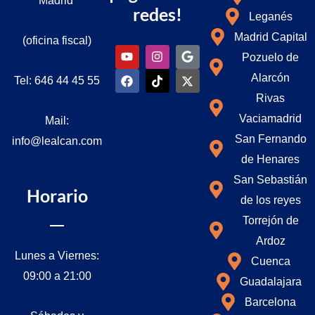
Madrid
redes!
Leganés
Madrid Capital
(oficina fiscal)
Y
F
I
T
G
I
Pozuelo de
o
a
n
i
o
c
u
c
s
k
o
o
Alarcón
Tel: 646 44 45 55
t
e
t
t
g
n
u
b
a
o
l
-
Rivas
b
o
g
k
e
x
Vaciamadrid
Mail:
e
o
r
k
a
San Fernando
info@lealcan.com
m
de Henares
San Sebastián
Horario
de los reyes
Torrejón de
Ardoz
Lunes a Viernes:
Cuenca
09:00 a 21:00
Guadalajara
Barcelona