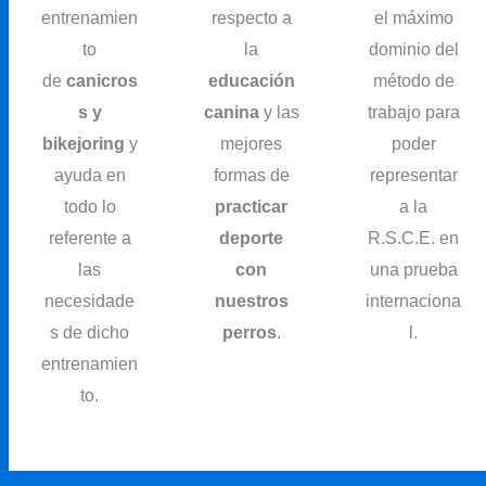
entrenamien
respecto a
el máximo
to
la
dominio del
de
canicros
educación
método de
s y
canina
y las
trabajo para
bikejoring
y
mejores
poder
ayuda en
formas de
representar
todo lo
practicar
a la
referente a
deporte
R.S.C.E. en
las
con
una prueba
necesidade
nuestros
internaciona
s de dicho
perros
.
l.
entrenamien
to.