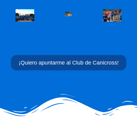
¡Quiero apuntarme al Club de Canicross!