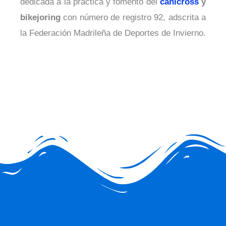
dedicada a la práctica y fomento del
canicross
y
bikejoring
con número de registro 92, adscrita a
la Federación Madrileña de Deportes de Invierno.