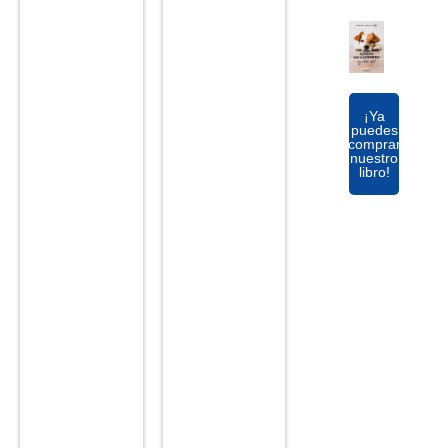
¡Ya
puedes
comprar
nuestro
libro!