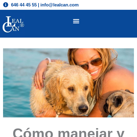
Ir
646 44 45 55 | info@lealcan.com
al
contenido
Cómo manejar y