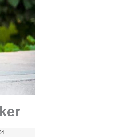
ker
24