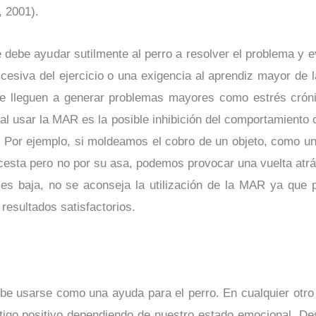
, 2001).
ebe ayudar sutilmente al perro a resolver el problema y ev
excesiva del ejercicio o una exigencia al aprendiz mayor de
 que lleguen a generar problemas mayores como estrés crón
 al usar la MAR es la posible inhibición del comportamiento
. Por ejemplo, si moldeamos el cobro de un objeto, como un
 cesta pero no por su asa, podemos provocar una vuelta atrá
 es baja, no se aconseja la utilización de la MAR ya que 
esultados satisfactorios.
be usarse como una ayuda para el perro. En cualquier otro
astigo positivo dependiendo de nuestro estado emocional. De