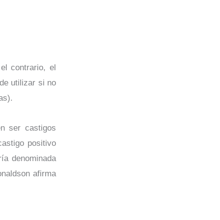
l contrario, el
 utilizar si no
as).
en ser castigos
astigo positivo
ería denominada
onaldson afirma