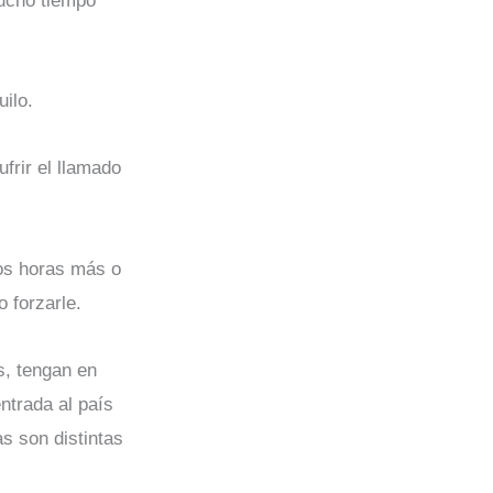
ucho tiempo
ilo.
frir el llamado
dos horas más o
 forzarle.
s, tengan en
ntrada al país
s son distintas