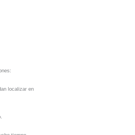
ones:
an localizar en
.