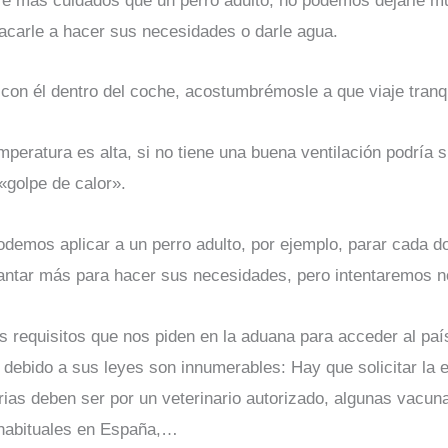
re más cuidados que un perro adulto, no podemos dejarle m
sacarle a hacer sus necesidades o darle agua.
con él dentro del coche, acostumbrémosle a que viaje tranqu
peratura es alta, si no tiene una buena ventilación podría su
«golpe de calor».
odemos aplicar a un perro adulto, por ejemplo, parar cada 
ntar más para hacer sus necesidades, pero intentaremos no
os requisitos que nos piden en la aduana para acceder al paí
debido a sus leyes son innumerables: Hay que solicitar la e
rias deben ser por un veterinario autorizado, algunas vacuna
 habituales en España,…