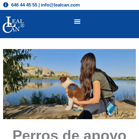
Ir
646 44 45 55 | info@lealcan.com
al
contenido
Perros de apoyo